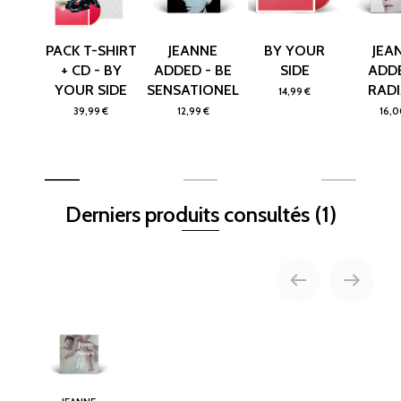
PACK T-SHIRT
JEANNE
BY YOUR
JEA
+ CD - BY
ADDED - BE
SIDE
ADDE
YOUR SIDE
SENSATIONEL
RADI
14,99 €
39,99 €
12,99 €
16,0
Derniers produits consultés
(1)