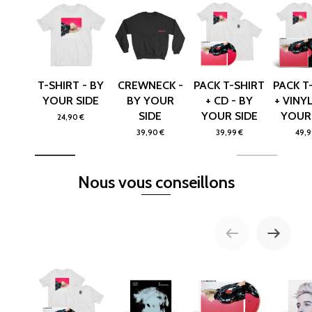
T-SHIRT - BY
CREWNECK -
PACK T-SHIRT
PACK T
YOUR SIDE
BY YOUR
+ CD - BY
+ VINYL
SIDE
YOUR SIDE
YOUR 
24,90 €
39,90 €
39,99 €
49,9
Nous vous conseillons