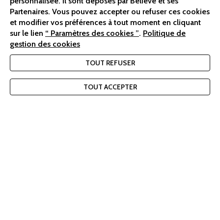
personnalisée. Il sont déposés par Believe et ses
NEWSLETTER
Partenaires. Vous pouvez accepter ou refuser ces cookies
et modifier vos préférences à tout moment en cliquant
sur le lien
“ Paramètres des cookies ”
.
Politique de
ENVOYER
gestion des cookies
TOUT REFUSER
FAQ
TOUT ACCEPTER
Nous contacter
CGV
Mentions légales
Gérer les cookies
Politique de confidentialité