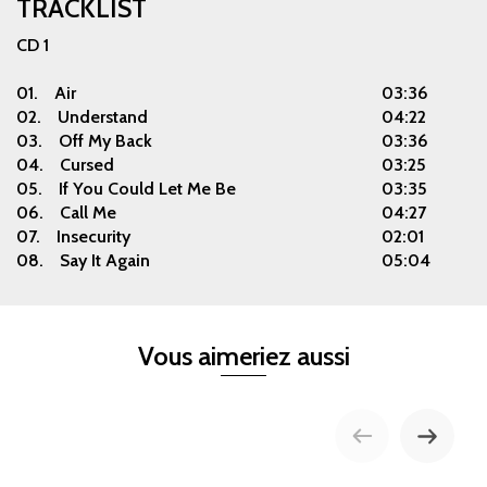
TRACKLIST
CD 1
01.
Air
03:36
02.
Understand
04:22
03.
Off My Back
03:36
04.
Cursed
03:25
05.
If You Could Let Me Be
03:35
06.
Call Me
04:27
07.
Insecurity
02:01
08.
Say It Again
05:04
Vous aimeriez aussi